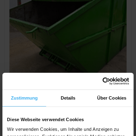
CONTAINERDIENST
Day Off!
Andreas Grunewald Containerdienst
Zustimmung
Details
Über Cookies
Noch keine Bewertung
Lindenallee 14, 16278 Angermünde (Zuchenberg),
Diese Webseite verwendet Cookies
Deutschland
Wir verwenden Cookies, um Inhalte und Anzeigen zu
Jetzt Anrufen