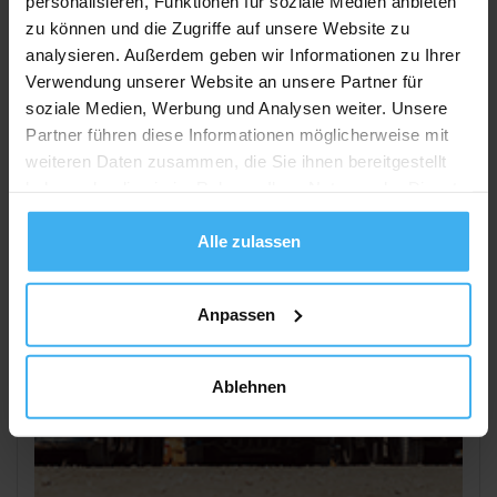
personalisieren, Funktionen für soziale Medien anbieten
zu können und die Zugriffe auf unsere Website zu
Auf Karte Anzeigen
analysieren. Außerdem geben wir Informationen zu Ihrer
Verwendung unserer Website an unsere Partner für
soziale Medien, Werbung und Analysen weiter. Unsere
Partner führen diese Informationen möglicherweise mit
weiteren Daten zusammen, die Sie ihnen bereitgestellt
haben oder die sie im Rahmen Ihrer Nutzung der Dienste
gesammelt haben.
Alle zulassen
Anpassen
Ablehnen