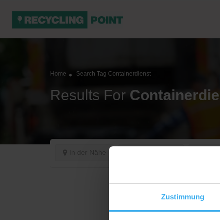
Home
Search Tag Containerdienst
Results For
Containerdie
In der Nähe
Jetzt geöffnet
Sorti
Zustimmung