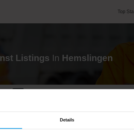
Top Sta
nst
Listings
In
Hemslingen
eren
CONTAINERDIENST
Details
Hans-Jürgen Werel Transporte
Noch keine Bewertung