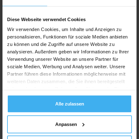
Diese Webseite verwendet Cookies
Wir verwenden Cookies, um Inhalte und Anzeigen zu
personalisieren, Funktionen für soziale Medien anbieten
zu können und die Zugriffe auf unsere Website zu
analysieren. Außerdem geben wir Informationen zu Ihrer
Verwendung unserer Website an unsere Partner für
soziale Medien, Werbung und Analysen weiter. Unsere
Partner führen diese Informationen möglicherweise mit
weiteren Daten zusammen, die Sie ihnen bereitgestellt
haben oder die sie im Rahmen Ihrer Nutzung der Dienste
CONTAINERDIENST
gesammelt haben.
Henkel Entsorgung GmbH
Alle zulassen
Noch keine Bewertung
Nepomukweg 1A, 87493 Lauben (Stielings), Deutschland
Anpassen
Jetzt Anrufen