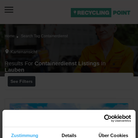
Home
Search Tag Containerdienst
Kartenansicht
Results For
Containerdienst
Listings
In
Lauben
See Filters
Zustimmung
Details
Über Cookies