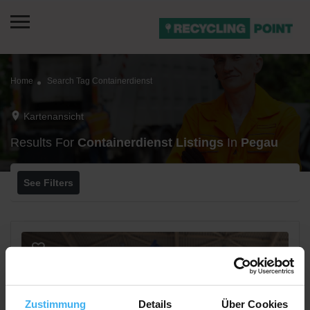
Home
Search Tag Containerdienst
Kartenansicht
Results For
Containerdienst
Listings
In
Pegau
See Filters
Zustimmung
Details
Über Cookies