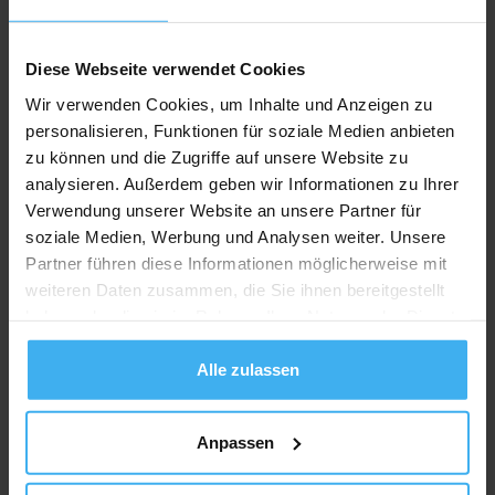
Diese Webseite verwendet Cookies
Wir verwenden Cookies, um Inhalte und Anzeigen zu
personalisieren, Funktionen für soziale Medien anbieten
zu können und die Zugriffe auf unsere Website zu
analysieren. Außerdem geben wir Informationen zu Ihrer
Verwendung unserer Website an unsere Partner für
soziale Medien, Werbung und Analysen weiter. Unsere
Partner führen diese Informationen möglicherweise mit
weiteren Daten zusammen, die Sie ihnen bereitgestellt
haben oder die sie im Rahmen Ihrer Nutzung der Dienste
CONTAINERDIENST
Day Off!
gesammelt haben.
SK Erd-und Tiefbau GmbH
Alle zulassen
Noch keine Bewertung
Teichstr. 2, 04523 Pegau, Deutschland
Anpassen
Jetzt Anrufen