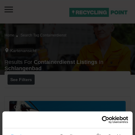
Home
Search Tag Containerdienst
Kartenansicht
Results For
Containerdienst
Listings
In
Schlangenbad
See Filters