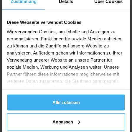
Zustimmung
Details
Über Cookies
Diese Webseite verwendet Cookies
Wir verwenden Cookies, um Inhalte und Anzeigen zu
personalisieren, Funktionen für soziale Medien anbieten
zu können und die Zugriffe auf unsere Website zu
analysieren. Außerdem geben wir Informationen zu Ihrer
Verwendung unserer Website an unsere Partner für
soziale Medien, Werbung und Analysen weiter. Unsere
Partner führen diese Informationen möglicherweise mit
weiteren Daten zusammen, die Sie ihnen bereitgestellt
CONTAINERDIENST
Day Off!
haben oder die sie im Rahmen Ihrer Nutzung der Dienste
Sprengart Containerdienst
gesammelt haben.
Alle zulassen
Noch keine Bewertung
Schloßallee 9, 65388 Schlangenbad (Georgenborn),
Deutschland
Anpassen
Jetzt Anrufen