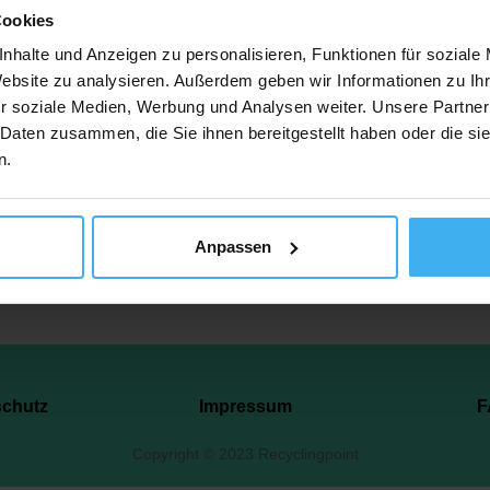
Cookies
Am Bahnhof Neuhof, 16792 Zehdenick (Neuhof), Deutschland
nhalte und Anzeigen zu personalisieren, Funktionen für soziale
Website zu analysieren. Außerdem geben wir Informationen zu I
r soziale Medien, Werbung und Analysen weiter. Unsere Partner
tzt Anrufen
Auf Karte 
 Daten zusammen, die Sie ihnen bereitgestellt haben oder die s
n.
Anpassen
schutz
Impressum
F
Copyright © 2023 Recyclingpoint