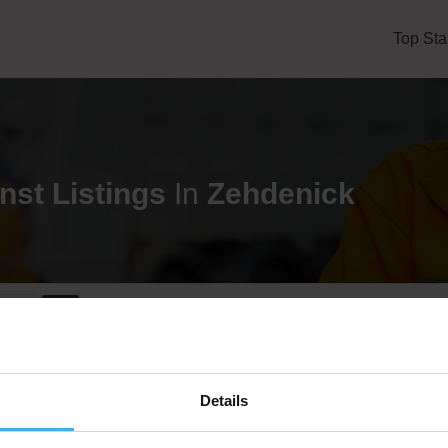
Top Sta
nst
Listings
In
Zehdenick
eren
CONTAINERDIENST
Details
Zehdenicker Schrott- und Metallhandels GmbH
Noch keine Bewertung