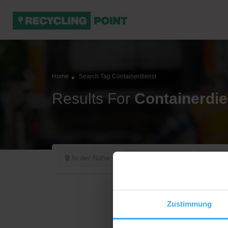
Home
Search Tag Containerdienst
Results For
Containerdie
In der Nähe
Jetzt geöffnet
Sorti
Zustimmung