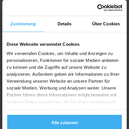
vom jeweiligen Containerdienst ab. Die für die
Entsorgung vorgeschriebenen Asbest Big Bags
sind bei der Containermiete in der Regel enthalten
Zustimmung
Details
Über Cookies
und werden dir z. B. vorab per Post zugesendet.
Diese Webseite verwendet Cookies
Art des
Containermaße
Abfallcontainers
Wir verwenden Cookies, um Inhalte und Anzeigen zu
personalisieren, Funktionen für soziale Medien anbieten
1 m³ Big Bag
Maße: B: 1000 mm H:
zu können und die Zugriffe auf unsere Website zu
1000 mm L: 1000 mm
analysieren. Außerdem geben wir Informationen zu Ihrer
3 m³ (cbm –
Maße: B: 1290 mm H:
Verwendung unserer Website an unsere Partner für
Kubikmeter)
950 mm L: 2450 mm
soziale Medien, Werbung und Analysen weiter. Unsere
Absetzcontainer
Partner führen diese Informationen möglicherweise mit
5 m³ (cbm –
Maße: B: 1900 mm H:
weiteren Daten zusammen, die Sie ihnen bereitgestellt
Kubikmeter)
1250 mm L: 3100 mm
haben oder die sie im Rahmen Ihrer Nutzung der Dienste
Absetzcontainer
gesammelt haben.
Alle zulassen
7 m³ (cbm –
Maße: B: 1900 mm H: