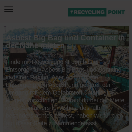
Asbest Big Bag und Container in
der Nähe mieten
Finde mit Recyclingpoint den besten
Entsorger für Asbest Big Bags und Container
in deiner Region. Aber Achtung: die
Entsorgung von Asbest und generell der
Umgang mit dem Gefahrstoff unterliegt
einigen Vorschriften. Worauf du bei der Miete
eines Containers für Asbest deshalb
besonders achten solltest, haben wir für dich
auf dieser Seite zusammengefasst.