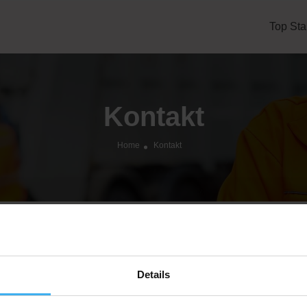
Top Sta
Kontakt
Home
Kontakt
Recyclingpoint
Schillerpromenade 39, 12049 Berlin
Details
info@recyclingpoint.de