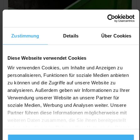
Zustimmung
Details
Über Cookies
Diese Webseite verwendet Cookies
Wir verwenden Cookies, um Inhalte und Anzeigen zu
personalisieren, Funktionen für soziale Medien anbieten
zu können und die Zugriffe auf unsere Website zu
CONTAINERDIENST
analysieren. Außerdem geben wir Informationen zu Ihrer
Dieter und René Metzner GbR
Verwendung unserer Website an unsere Partner für
Noch keine Bewertung
soziale Medien, Werbung und Analysen weiter. Unsere
Braacher Str. 13, 36211 Alheim (Baumbach), Deutschland
Partner führen diese Informationen möglicherweise mit
weiteren Daten zusammen, die Sie ihnen bereitgestellt
Jetzt Anrufen
haben oder die sie im Rahmen Ihrer Nutzung der Dienste
Auf Karte Anzeigen
gesammelt haben.