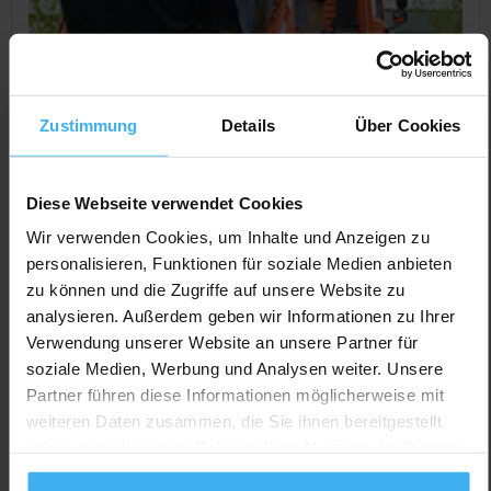
Zustimmung
Details
Über Cookies
Diese Webseite verwendet Cookies
Wir verwenden Cookies, um Inhalte und Anzeigen zu
personalisieren, Funktionen für soziale Medien anbieten
zu können und die Zugriffe auf unsere Website zu
CONTAINERDIENST
analysieren. Außerdem geben wir Informationen zu Ihrer
Containerdienst Achim Hitzemann e.K.
Verwendung unserer Website an unsere Partner für
Noch keine Bewertung
soziale Medien, Werbung und Analysen weiter. Unsere
Stadthäger Str. 29, 31552 Apelern (Soldorf), Deutschland
Partner führen diese Informationen möglicherweise mit
weiteren Daten zusammen, die Sie ihnen bereitgestellt
Jetzt Anrufen
haben oder die sie im Rahmen Ihrer Nutzung der Dienste
Auf Karte Anzeigen
gesammelt haben.