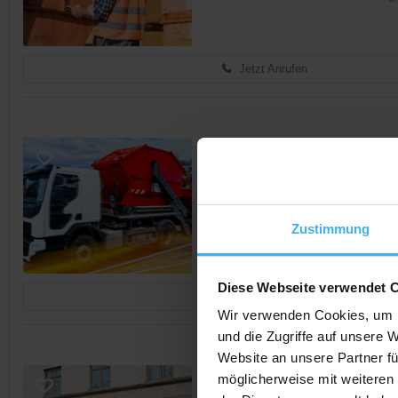
Jetzt Anrufen
CONTAINERDIENST
WM Transporte GmbH –
Noch keine Bewertung
Hammerweg 2, 95659 Arzberg, 
Zustimmung
Diese Webseite verwendet 
Jetzt Anrufen
Wir verwenden Cookies, um I
und die Zugriffe auf unsere 
Website an unsere Partner fü
CONTAINERDIENST
möglicherweise mit weiteren
Meyer Thorsten