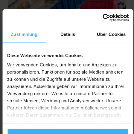
Zustimmung
Details
Über Cookies
Diese Webseite verwendet Cookies
Wir verwenden Cookies, um Inhalte und Anzeigen zu
personalisieren, Funktionen für soziale Medien anbieten
zu können und die Zugriffe auf unsere Website zu
CONTAINERDIENST
Geschlossen
analysieren. Außerdem geben wir Informationen zu Ihrer
Schulz GmbH Containerdienst
Verwendung unserer Website an unsere Partner für
Noch keine Bewertung
soziale Medien, Werbung und Analysen weiter. Unsere
Untere Gewerbestr. 16, 77791 Berghaupten, Deutschland
Partner führen diese Informationen möglicherweise mit
weiteren Daten zusammen, die Sie ihnen bereitgestellt
Jetzt Anrufen
haben oder die sie im Rahmen Ihrer Nutzung der Dienste
Auf Karte Anzeigen
gesammelt haben.