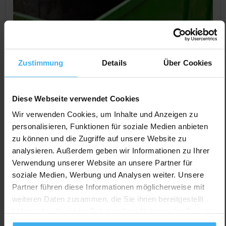
Zustimmung
Details
Über Cookies
Diese Webseite verwendet Cookies
Wir verwenden Cookies, um Inhalte und Anzeigen zu
personalisieren, Funktionen für soziale Medien anbieten
CONTAINERDIENST
Geschlossen
zu können und die Zugriffe auf unsere Website zu
Merseburger Entsorgungsgesellschaft
analysieren. Außerdem geben wir Informationen zu Ihrer
mbH
Verwendung unserer Website an unsere Partner für
Noch keine Bewertung
soziale Medien, Werbung und Analysen weiter. Unsere
Partner führen diese Informationen möglicherweise mit
Großkaynaer Str. 1, 06217 Beuna (Beuna), Deutschland
weiteren Daten zusammen, die Sie ihnen bereitgestellt
Jetzt Anrufen
haben oder die sie im Rahmen Ihrer Nutzung der Dienste
gesammelt haben.
Auf Karte Anzeigen