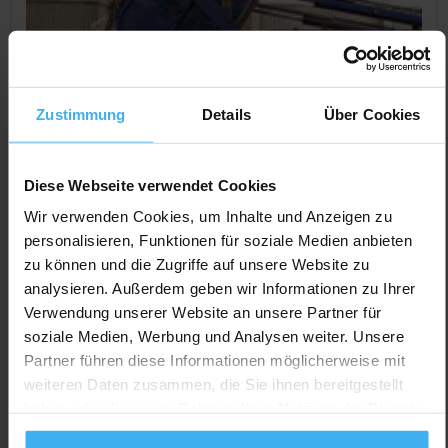
Zustimmung
Details
Über Cookies
Diese Webseite verwendet Cookies
Wir verwenden Cookies, um Inhalte und Anzeigen zu
personalisieren, Funktionen für soziale Medien anbieten
zu können und die Zugriffe auf unsere Website zu
CONTAINERDIENST
Geschlossen
analysieren. Außerdem geben wir Informationen zu Ihrer
Fischer GmbH Schweißerei
Verwendung unserer Website an unsere Partner für
Noch keine Bewertung
soziale Medien, Werbung und Analysen weiter. Unsere
Birkenhof 15, 91456 Diespeck, Deutschland
Partner führen diese Informationen möglicherweise mit
weiteren Daten zusammen, die Sie ihnen bereitgestellt
Jetzt Anrufen
haben oder die sie im Rahmen Ihrer Nutzung der Dienste
Auf Karte Anzeigen
gesammelt haben.