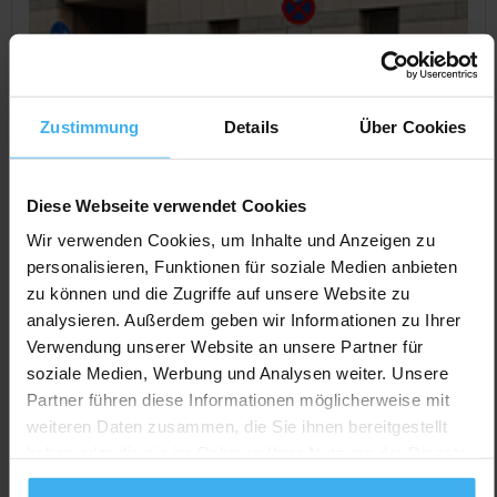
Zustimmung
Details
Über Cookies
Diese Webseite verwendet Cookies
Wir verwenden Cookies, um Inhalte und Anzeigen zu
personalisieren, Funktionen für soziale Medien anbieten
zu können und die Zugriffe auf unsere Website zu
CONTAINERDIENST
analysieren. Außerdem geben wir Informationen zu Ihrer
Günter Seif KippTransp. Containerdienst
Verwendung unserer Website an unsere Partner für
Noch keine Bewertung
soziale Medien, Werbung und Analysen weiter. Unsere
Im Steinig, 72144 Dußlingen, Deutschland
Partner führen diese Informationen möglicherweise mit
weiteren Daten zusammen, die Sie ihnen bereitgestellt
Jetzt Anrufen
haben oder die sie im Rahmen Ihrer Nutzung der Dienste
Auf Karte Anzeigen
gesammelt haben.