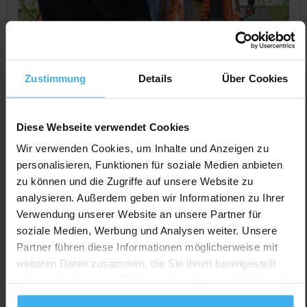
Zustimmung
Details
Über Cookies
Diese Webseite verwendet Cookies
Wir verwenden Cookies, um Inhalte und Anzeigen zu
personalisieren, Funktionen für soziale Medien anbieten
zu können und die Zugriffe auf unsere Website zu
CONTAINERDIENST
Day Off!
analysieren. Außerdem geben wir Informationen zu Ihrer
Containerdienst Meier GmbH
Verwendung unserer Website an unsere Partner für
Noch keine Bewertung
soziale Medien, Werbung und Analysen weiter. Unsere
Im Gewerbegebiet 13, 85119 Ernsgaden, Deutschland
Partner führen diese Informationen möglicherweise mit
weiteren Daten zusammen, die Sie ihnen bereitgestellt
Jetzt Anrufen
haben oder die sie im Rahmen Ihrer Nutzung der Dienste
Auf Karte Anzeigen
gesammelt haben.