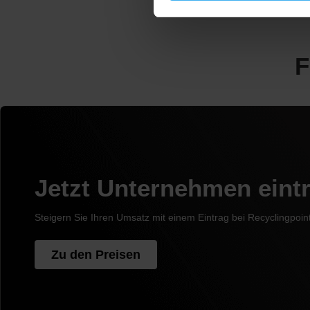
F
Jetzt Unternehmen eint
Steigern Sie Ihren Umsatz mit einem Eintrag bei Recyclingpoin
Zu den Preisen