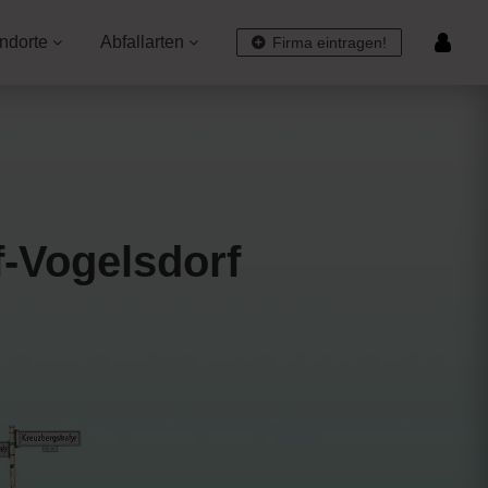
ndorte
Abfallarten
Firma eintragen!
f-Vogelsdorf