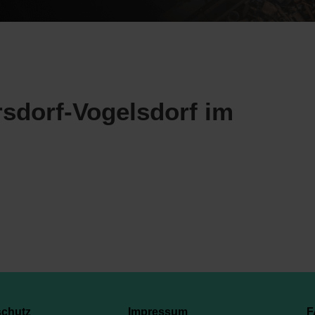
rsdorf-Vogelsdorf im
schutz
Impressum
F