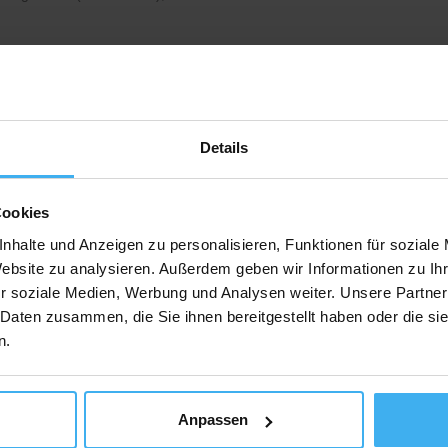
Auf Karte Anzeig
Details
 Berlin
Cookies
nhalte und Anzeigen zu personalisieren, Funktionen für soziale
Fredersdorf-Vogelsdorf (Vogelsdorf), Deutschland
Website zu analysieren. Außerdem geben wir Informationen zu I
r soziale Medien, Werbung und Analysen weiter. Unsere Partner
 Daten zusammen, die Sie ihnen bereitgestellt haben oder die s
Auf Karte Anzeig
n.
Anpassen