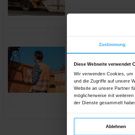
Jetzt Anrufen
Zustimmung
CONTAINERDIENST
HKL Raumsystemcenter
Diese Webseite verwendet 
Noch keine Bewertung
Wir verwenden Cookies, um I
Frankfurter Chaussee 56, 15370 
und die Zugriffe auf unsere 
Website an unsere Partner fü
möglicherweise mit weiteren
Jetzt Anrufen
der Dienste gesammelt habe
Ablehnen