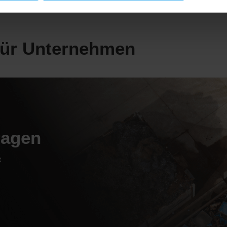
ür Unternehmen
ragen
t