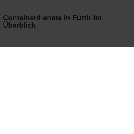
Containerdienste in Furth im
Überblick
Datenschu
Impressu
Kontakt
tz
m
FAQ
Über uns