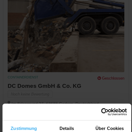
CONTAINERDIENST
Geschlossen
DC Domes GmbH & Co. KG
Noch keine Bewertung
Im Erlesgrund 27, 63688 Gedern, Deutschland
Jetzt Anrufen
Auf Karte Anzeigen
Zustimmung
Details
Über Cookies