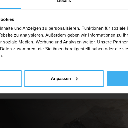
Details
Cookies
Auf Karte Anzeig
nhalte und Anzeigen zu personalisieren, Funktionen für soziale
Website zu analysieren. Außerdem geben wir Informationen zu I
r soziale Medien, Werbung und Analysen weiter. Unsere Partner
 Daten zusammen, die Sie ihnen bereitgestellt haben oder die s
n.
Anpassen
ür Unternehmen