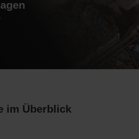
ragen
t
e im Überblick