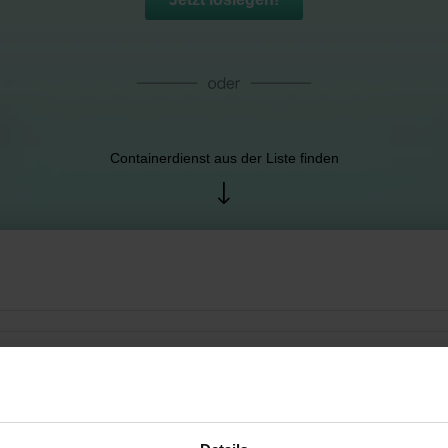
Containerdienst aus der Liste finden
SchrottgroßHdlg. Containerdi...
Dalum), Deutschland