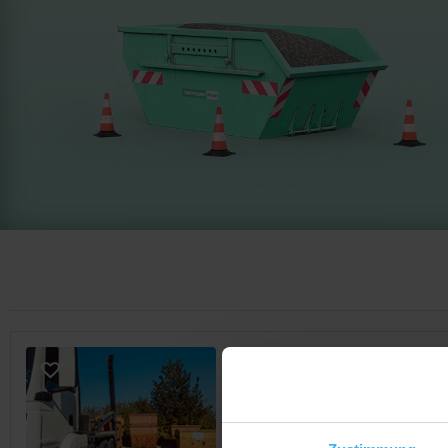
CONTAINERDIENST
Sandern GmbH, Andreas 
Noch keine Bewertung
Industriestr. 3, 49744 Geeste (