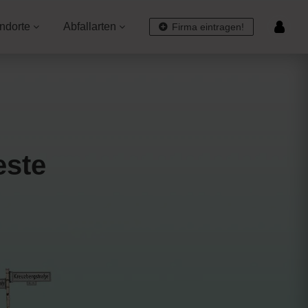
ndorte
Abfallarten
Firma eintragen!
este