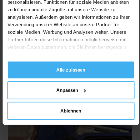
CONTAINERDIENST
personalisieren, Funktionen für soziale Medien anbieten
Veolia Umweltservice Nord GmbH, Betrieb
zu können und die Zugriffe auf unsere Website zu
Güstrow
analysieren. Außerdem geben wir Informationen zu Ihrer
Verwendung unserer Website an unsere Partner für
Noch keine Bewertung
soziale Medien, Werbung und Analysen weiter. Unsere
Glasewitzer Chaussee 30, 18273 Güstrow, Deutschland
Partner führen diese Informationen möglicherweise mit
weiteren Daten zusammen, die Sie ihnen bereitgestellt
Jetzt Anrufen
haben oder die sie im Rahmen Ihrer Nutzung der Dienste
Auf Karte Anzeigen
gesammelt haben.
Alle zulassen
Anpassen
Ablehnen