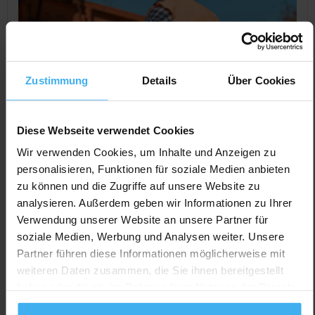
Zustimmung
Details
Über Cookies
Diese Webseite verwendet Cookies
Wir verwenden Cookies, um Inhalte und Anzeigen zu
personalisieren, Funktionen für soziale Medien anbieten
zu können und die Zugriffe auf unsere Website zu
CONTAINERDIENST
Day Off!
analysieren. Außerdem geben wir Informationen zu Ihrer
R. Skrotzki
Verwendung unserer Website an unsere Partner für
Noch keine Bewertung
soziale Medien, Werbung und Analysen weiter. Unsere
Allensteiner Str. 1, 27243 Harpstedt, Deutschland
Partner führen diese Informationen möglicherweise mit
weiteren Daten zusammen, die Sie ihnen bereitgestellt
Jetzt Anrufen
haben oder die sie im Rahmen Ihrer Nutzung der Dienste
Auf Karte Anzeigen
gesammelt haben.