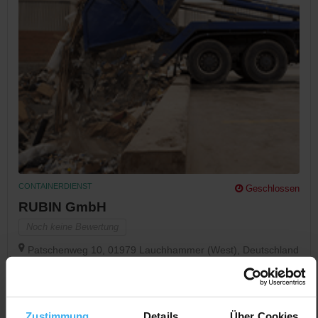
CONTAINERDIENST
Geschlossen
RUBIN GmbH
Noch keine Bewertung
Patschenweg 10, 01979 Lauchhammer (West), Deutschland
Jetzt Anrufen
Auf Karte Anzeigen
Zustimmung
Details
Über Cookies