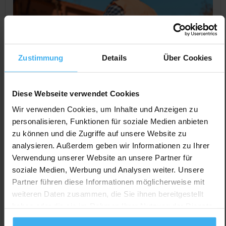
Zustimmung
Details
Über Cookies
Diese Webseite verwendet Cookies
Wir verwenden Cookies, um Inhalte und Anzeigen zu
personalisieren, Funktionen für soziale Medien anbieten
zu können und die Zugriffe auf unsere Website zu
CONTAINERDIENST
Day Off!
analysieren. Außerdem geben wir Informationen zu Ihrer
Schrotthandel + Containerdienst Martins
Verwendung unserer Website an unsere Partner für
Noch keine Bewertung
soziale Medien, Werbung und Analysen weiter. Unsere
Am Hafen 10A, 19386 Lübz, Deutschland
Partner führen diese Informationen möglicherweise mit
weiteren Daten zusammen, die Sie ihnen bereitgestellt
Jetzt Anrufen
haben oder die sie im Rahmen Ihrer Nutzung der Dienste
Auf Karte Anzeigen
gesammelt haben.