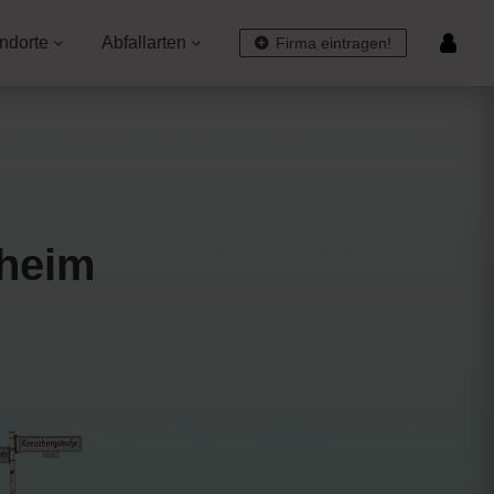
ndorte
Abfallarten
Firma eintragen!
lheim