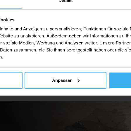
Details
Cookies
Auf Karte Anzeig
nhalte und Anzeigen zu personalisieren, Funktionen für soziale
Website zu analysieren. Außerdem geben wir Informationen zu I
r soziale Medien, Werbung und Analysen weiter. Unsere Partner
 Daten zusammen, die Sie ihnen bereitgestellt haben oder die s
n.
Anpassen
ür Unternehmen