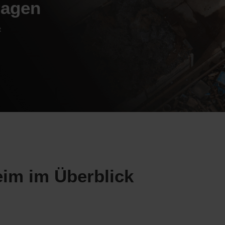
ragen
t
eim im Überblick