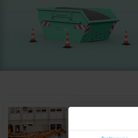
CONTAINERDIENST
Firma Redle GmbH & C
Noch keine Bewertung
Mauchener Str. 1, 79379 Müllhe