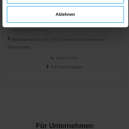
Ablehnen
CONTAINERDIENST
Jetzt geöffnet
FIX Container Service GmbH
Noch keine Bewertung
Altenheimer Weg 6A, 77743 Neuried (Dundenheim),
Deutschland
Jetzt Anrufen
Auf Karte Anzeigen
Für Unternehmen