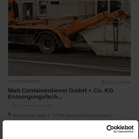
CONTAINERDIENST
Jetzt geöffnet
Matt Containerdienst GmbH + Co. KG
Entsorgungsfach...
Noch keine Bewertung
Altenheimer Weg 2, 77743 Neuried (Dundenheim),
Deutschland
Jetzt Anrufen