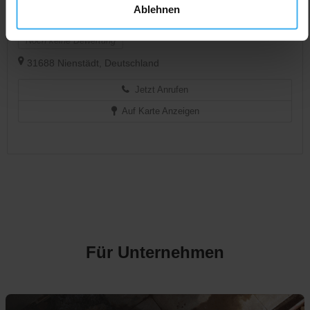
CONTAINERDIENST
Day Off!
Ablehnen
Molthahn Transporte GmbH
Noch keine Bewertung
31688 Nienstädt, Deutschland
Jetzt Anrufen
Auf Karte Anzeigen
Für Unternehmen