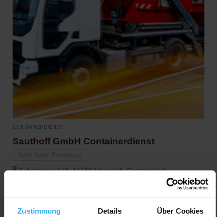
CONTAINERDIENST
Sauthoff GmbH Containerdienst
Noch keine Bewertung
Schnatwinkel 12, 31688 Nienstädt, Deutschland
Jetzt Anrufen
Auf Karte Anzeigen
Zustimmung
Details
Über Cookies