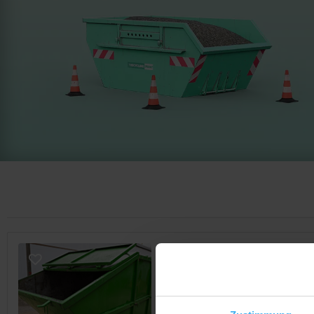
CONTAINERDIENST
Kiltz Bauunternehmun
Noch keine Bewertung
Gutenbergstr. 1, 73274 Notzing