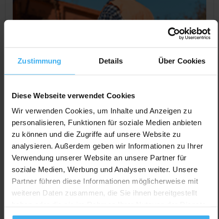
Zustimmung
Details
Über Cookies
Diese Webseite verwendet Cookies
Wir verwenden Cookies, um Inhalte und Anzeigen zu
personalisieren, Funktionen für soziale Medien anbieten
CONTAINERDIENST
Geschlossen
zu können und die Zugriffe auf unsere Website zu
RES Recycling und Entsorgung Süd
analysieren. Außerdem geben wir Informationen zu Ihrer
GmbH
Verwendung unserer Website an unsere Partner für
Noch keine Bewertung
soziale Medien, Werbung und Analysen weiter. Unsere
Partner führen diese Informationen möglicherweise mit
Owiesen 5, 72414 Rangendingen, Deutschland
weiteren Daten zusammen, die Sie ihnen bereitgestellt
Jetzt Anrufen
haben oder die sie im Rahmen Ihrer Nutzung der Dienste
gesammelt haben.
Auf Karte Anzeigen