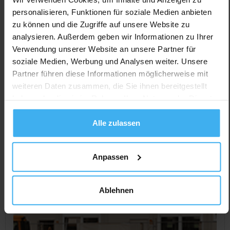
personalisieren, Funktionen für soziale Medien anbieten
CONTAINERDIENST
Day Off!
zu können und die Zugriffe auf unsere Website zu
Containerdienst Böhme
analysieren. Außerdem geben wir Informationen zu Ihrer
Noch keine Bewertung
Verwendung unserer Website an unsere Partner für
Neukühschwitz 27, 95111 Rehau (Neukühschwitz),
soziale Medien, Werbung und Analysen weiter. Unsere
Deutschland
Partner führen diese Informationen möglicherweise mit
weiteren Daten zusammen, die Sie ihnen bereitgestellt
Jetzt Anrufen
haben oder die sie im Rahmen Ihrer Nutzung der Dienste
Auf Karte Anzeigen
gesammelt haben.
Alle zulassen
Anpassen
Ablehnen