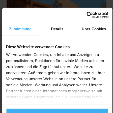
Zustimmung
Details
Über Cookies
Diese Webseite verwendet Cookies
Wir verwenden Cookies, um Inhalte und Anzeigen zu
personalisieren, Funktionen für soziale Medien anbieten
zu können und die Zugriffe auf unsere Website zu
CONTAINERDIENST
Geschlossen
analysieren. Außerdem geben wir Informationen zu Ihrer
Opitz Containerdienst GmbH
Verwendung unserer Website an unsere Partner für
Noch keine Bewertung
soziale Medien, Werbung und Analysen weiter. Unsere
Lindenstr. 1D, 15345 Rehfelde, Deutschland
Partner führen diese Informationen möglicherweise mit
weiteren Daten zusammen, die Sie ihnen bereitgestellt
Jetzt Anrufen
haben oder die sie im Rahmen Ihrer Nutzung der Dienste
Auf Karte Anzeigen
gesammelt haben.