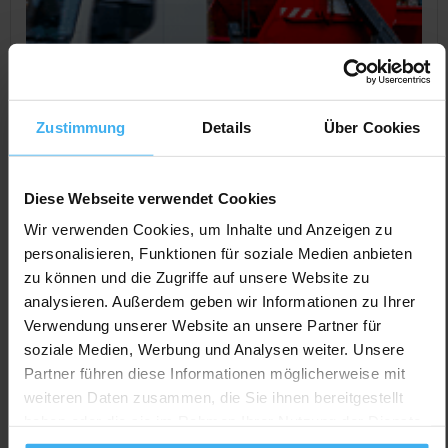
Zustimmung
Details
Über Cookies
Diese Webseite verwendet Cookies
Wir verwenden Cookies, um Inhalte und Anzeigen zu
personalisieren, Funktionen für soziale Medien anbieten
CONTAINERDIENST
Geschlossen
zu können und die Zugriffe auf unsere Website zu
Marquardt Container
analysieren. Außerdem geben wir Informationen zu Ihrer
Noch keine Bewertung
Verwendung unserer Website an unsere Partner für
soziale Medien, Werbung und Analysen weiter. Unsere
Hinteres Öschle 5, 78604 Rietheim-Weilheim (Weilheim),
Partner führen diese Informationen möglicherweise mit
Deutschland
weiteren Daten zusammen, die Sie ihnen bereitgestellt
Jetzt Anrufen
haben oder die sie im Rahmen Ihrer Nutzung der Dienste
gesammelt haben.
Auf Karte Anzeigen