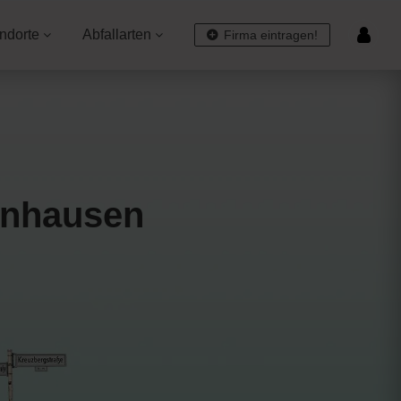
ndorte
Abfallarten
Firma eintragen!
enhausen