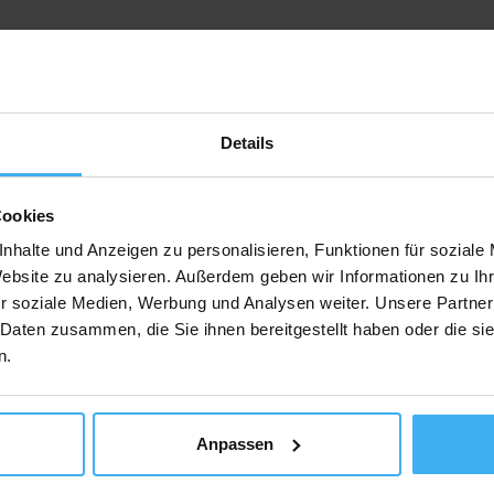
Auf Karte Anzeig
Details
Cookies
nhalte und Anzeigen zu personalisieren, Funktionen für soziale
Website zu analysieren. Außerdem geben wir Informationen zu I
Schrobenhausen, Deutschland
r soziale Medien, Werbung und Analysen weiter. Unsere Partner
 Daten zusammen, die Sie ihnen bereitgestellt haben oder die s
n.
Auf Karte Anzeig
Anpassen