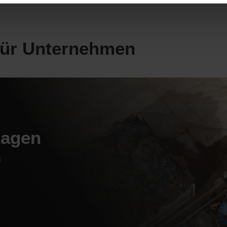
ür Unternehmen
ragen
t