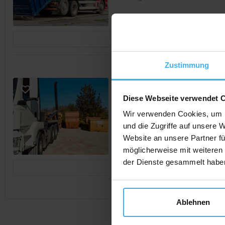
Jetzt Anrufen
Zustimmung
CONTAINERDIENST
Gigler GmbH
Diese Webseite verwendet 
Noch keine Bewertung
Wir verwenden Cookies, um I
und die Zugriffe auf unsere 
Gollingkreuter Weg 13, 86529 
Website an unsere Partner fü
möglicherweise mit weiteren
der Dienste gesammelt habe
Jetzt Anrufen
Ablehnen