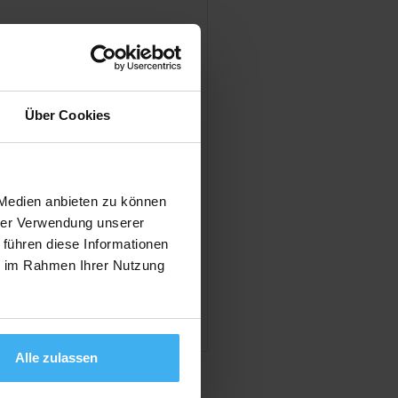
en
Über Cookies
Day Off!
 Medien anbieten zu können
hrer Verwendung unserer
 führen diese Informationen
ie im Rahmen Ihrer Nutzung
en
Alle zulassen