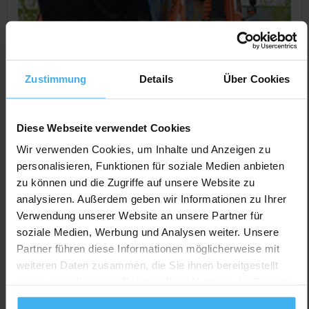
Zustimmung
Details
Über Cookies
Diese Webseite verwendet Cookies
Wir verwenden Cookies, um Inhalte und Anzeigen zu
personalisieren, Funktionen für soziale Medien anbieten
zu können und die Zugriffe auf unsere Website zu
CONTAINERDIENST
Day Off!
analysieren. Außerdem geben wir Informationen zu Ihrer
Ritter Recycling, Julia Ritter
Verwendung unserer Website an unsere Partner für
Noch keine Bewertung
soziale Medien, Werbung und Analysen weiter. Unsere
Am Ziegelplatz 17, 77746 Schutterwald, Deutschland
Partner führen diese Informationen möglicherweise mit
weiteren Daten zusammen, die Sie ihnen bereitgestellt
Jetzt Anrufen
haben oder die sie im Rahmen Ihrer Nutzung der Dienste
Auf Karte Anzeigen
gesammelt haben.