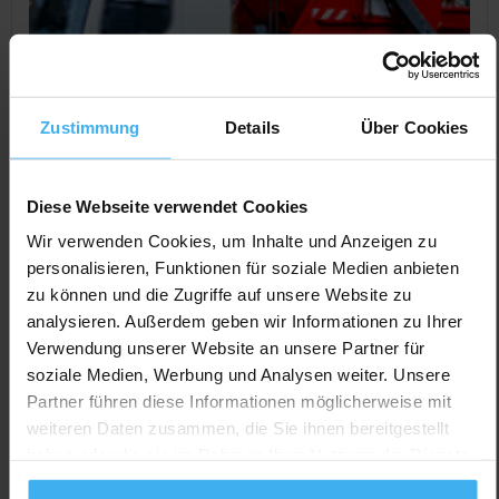
Zustimmung
Details
Über Cookies
Diese Webseite verwendet Cookies
Wir verwenden Cookies, um Inhalte und Anzeigen zu
personalisieren, Funktionen für soziale Medien anbieten
zu können und die Zugriffe auf unsere Website zu
CONTAINERDIENST
analysieren. Außerdem geben wir Informationen zu Ihrer
Marcel Rauth
Verwendung unserer Website an unsere Partner für
Noch keine Bewertung
soziale Medien, Werbung und Analysen weiter. Unsere
Selztalstr. 12, 55270 Schwabenheim, Deutschland
Partner führen diese Informationen möglicherweise mit
weiteren Daten zusammen, die Sie ihnen bereitgestellt
Jetzt Anrufen
haben oder die sie im Rahmen Ihrer Nutzung der Dienste
Auf Karte Anzeigen
gesammelt haben.