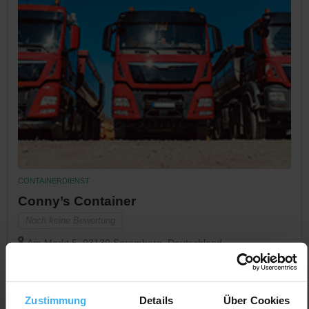
CONTAINERDIENST
Conny’s Container
Noch keine Bewertung
Am Markt 5, 03130 Spremberg, Deutschland
Jetzt Anrufen
Auf Karte Anzeigen
Zustimmung
Details
Über Cookies