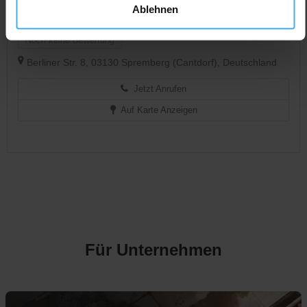
CONTAINERDIENST
Jetzt geöffnet
Ablehnen
Con-Tax GmbH Container- u. Taxibetrieb
Noch keine Bewertung
Berliner Str. 8, 03130 Spremberg (Cantdorf), Deutschland
Jetzt Anrufen
Auf Karte Anzeigen
Für Unternehmen