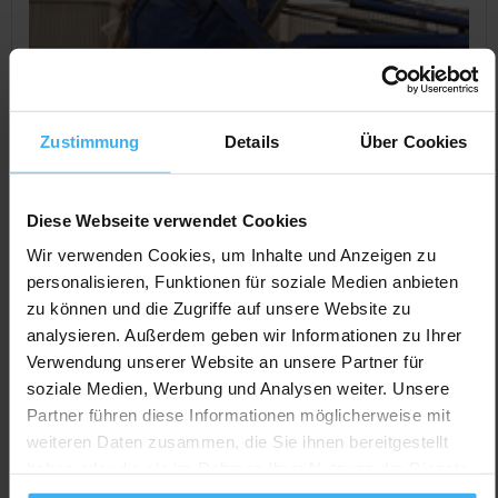
Zustimmung
Details
Über Cookies
Diese Webseite verwendet Cookies
Wir verwenden Cookies, um Inhalte und Anzeigen zu
personalisieren, Funktionen für soziale Medien anbieten
CONTAINERDIENST
Jetzt geöffnet
zu können und die Zugriffe auf unsere Website zu
a&p Baumaschinen GmbH
analysieren. Außerdem geben wir Informationen zu Ihrer
Noch keine Bewertung
Verwendung unserer Website an unsere Partner für
soziale Medien, Werbung und Analysen weiter. Unsere
Augartenstr. 15, 76698 Ubstadt-Weiher (Stettfeld),
Partner führen diese Informationen möglicherweise mit
Deutschland
weiteren Daten zusammen, die Sie ihnen bereitgestellt
Jetzt Anrufen
haben oder die sie im Rahmen Ihrer Nutzung der Dienste
gesammelt haben.
Auf Karte Anzeigen