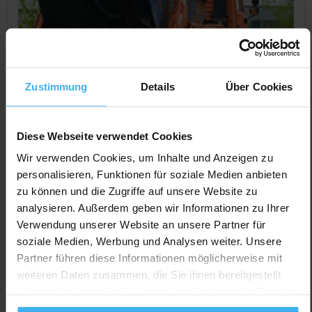
Zustimmung
Details
Über Cookies
Diese Webseite verwendet Cookies
Wir verwenden Cookies, um Inhalte und Anzeigen zu
personalisieren, Funktionen für soziale Medien anbieten
CONTAINERDIENST
Geschlossen
zu können und die Zugriffe auf unsere Website zu
Dienstleistung und Service Stephan
analysieren. Außerdem geben wir Informationen zu Ihrer
Eggebrecht
Verwendung unserer Website an unsere Partner für
Noch keine Bewertung
soziale Medien, Werbung und Analysen weiter. Unsere
Partner führen diese Informationen möglicherweise mit
Bäderstr. 58, 17406 Usedom, Deutschland
weiteren Daten zusammen, die Sie ihnen bereitgestellt
Jetzt Anrufen
haben oder die sie im Rahmen Ihrer Nutzung der Dienste
gesammelt haben.
Auf Karte Anzeigen