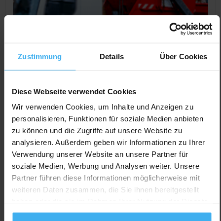
Zustimmung
Details
Über Cookies
Diese Webseite verwendet Cookies
Wir verwenden Cookies, um Inhalte und Anzeigen zu
personalisieren, Funktionen für soziale Medien anbieten
zu können und die Zugriffe auf unsere Website zu
CONTAINERDIENST
Geschlossen
analysieren. Außerdem geben wir Informationen zu Ihrer
Terratop Hobmaier GmbH & Co. KG
Verwendung unserer Website an unsere Partner für
Noch keine Bewertung
soziale Medien, Werbung und Analysen weiter. Unsere
Rombachstr. 50, 84137 Vilsbiburg, Deutschland
Partner führen diese Informationen möglicherweise mit
weiteren Daten zusammen, die Sie ihnen bereitgestellt
Jetzt Anrufen
haben oder die sie im Rahmen Ihrer Nutzung der Dienste
Auf Karte Anzeigen
gesammelt haben.