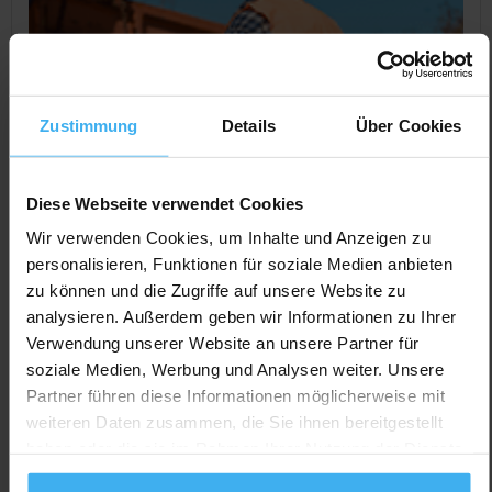
Zustimmung
Details
Über Cookies
Diese Webseite verwendet Cookies
Wir verwenden Cookies, um Inhalte und Anzeigen zu
personalisieren, Funktionen für soziale Medien anbieten
zu können und die Zugriffe auf unsere Website zu
CONTAINERDIENST
analysieren. Außerdem geben wir Informationen zu Ihrer
Baustoffhandel Schudack
Verwendung unserer Website an unsere Partner für
Noch keine Bewertung
soziale Medien, Werbung und Analysen weiter. Unsere
Alte Bahnhofstr. 17, 16356 Werneuchen, Deutschland
Partner führen diese Informationen möglicherweise mit
weiteren Daten zusammen, die Sie ihnen bereitgestellt
Jetzt Anrufen
haben oder die sie im Rahmen Ihrer Nutzung der Dienste
Auf Karte Anzeigen
gesammelt haben.