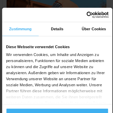
Zustimmung
Details
Über Cookies
Diese Webseite verwendet Cookies
Wir verwenden Cookies, um Inhalte und Anzeigen zu
personalisieren, Funktionen für soziale Medien anbieten
zu können und die Zugriffe auf unsere Website zu
CONTAINERDIENST
Day Off!
analysieren. Außerdem geben wir Informationen zu Ihrer
MDR Deponie + Recycling GmbH
Verwendung unserer Website an unsere Partner für
Noch keine Bewertung
soziale Medien, Werbung und Analysen weiter. Unsere
Parkstr., 69168 Wiesloch, Deutschland
Partner führen diese Informationen möglicherweise mit
weiteren Daten zusammen, die Sie ihnen bereitgestellt
Jetzt Anrufen
haben oder die sie im Rahmen Ihrer Nutzung der Dienste
Auf Karte Anzeigen
gesammelt haben.