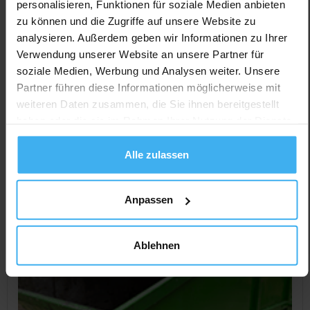
CONTAINERDIENST
Jetzt geöffnet
personalisieren, Funktionen für soziale Medien anbieten
Torsten Fischer Erdbau & Abbruch
zu können und die Zugriffe auf unsere Website zu
Fuhrunterneh...
analysieren. Außerdem geben wir Informationen zu Ihrer
Verwendung unserer Website an unsere Partner für
Noch keine Bewertung
soziale Medien, Werbung und Analysen weiter. Unsere
Lindenstr. 9, 19243 Wittenburg, Deutschland
Partner führen diese Informationen möglicherweise mit
weiteren Daten zusammen, die Sie ihnen bereitgestellt
Jetzt Anrufen
haben oder die sie im Rahmen Ihrer Nutzung der Dienste
Auf Karte Anzeigen
gesammelt haben.
Alle zulassen
Anpassen
Ablehnen