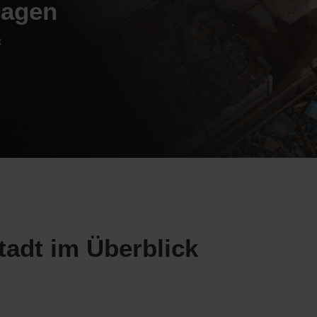
ragen
t
tadt im Überblick