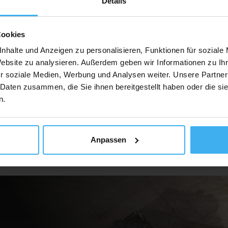
Details
Cookies
Auf Karte Anzeig
nhalte und Anzeigen zu personalisieren, Funktionen für soziale
Website zu analysieren. Außerdem geben wir Informationen zu I
r soziale Medien, Werbung und Analysen weiter. Unsere Partner
 Daten zusammen, die Sie ihnen bereitgestellt haben oder die s
n.
Anpassen
ür Unternehmen