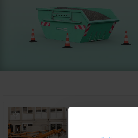
CONTAINERDIENST
Kayser GmbH
Noch keine Bewertung
Friedrich-Ebert-Str. 97, 55286 W