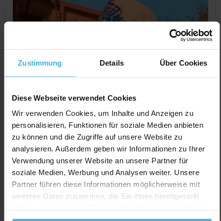
Zustimmung
Details
Über Cookies
Diese Webseite verwendet Cookies
Wir verwenden Cookies, um Inhalte und Anzeigen zu
personalisieren, Funktionen für soziale Medien anbieten
CONTAINERDIENST
Day Off!
zu können und die Zugriffe auf unsere Website zu
Hammerlindl Transport GmbH & Co. KG
analysieren. Außerdem geben wir Informationen zu Ihrer
Noch keine Bewertung
Verwendung unserer Website an unsere Partner für
soziale Medien, Werbung und Analysen weiter. Unsere
Bärenbergstr. 52, 34466 Wolfhagen (Altenhasungen),
Partner führen diese Informationen möglicherweise mit
Deutschland
weiteren Daten zusammen, die Sie ihnen bereitgestellt
Jetzt Anrufen
haben oder die sie im Rahmen Ihrer Nutzung der Dienste
gesammelt haben.
Auf Karte Anzeigen