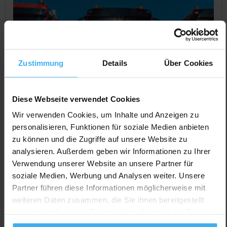
Zustimmung
Details
Über Cookies
Diese Webseite verwendet Cookies
Wir verwenden Cookies, um Inhalte und Anzeigen zu
personalisieren, Funktionen für soziale Medien anbieten
CONTAINERDIENST
zu können und die Zugriffe auf unsere Website zu
Veolia Umweltservice Nord GmbH Betrieb
analysieren. Außerdem geben wir Informationen zu Ihrer
Wolgast
Verwendung unserer Website an unsere Partner für
Noch keine Bewertung
soziale Medien, Werbung und Analysen weiter. Unsere
Partner führen diese Informationen möglicherweise mit
Krösliner Str. 1, 17438 Wolgast, Deutschland
weiteren Daten zusammen, die Sie ihnen bereitgestellt
Jetzt Anrufen
haben oder die sie im Rahmen Ihrer Nutzung der Dienste
gesammelt haben.
Auf Karte Anzeigen