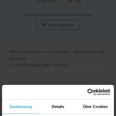
Speichern
Teilen
Seien Sie der erste der diesen Anbieter bewertet
Jetzt bewerten
Mehr Informationen zu a.h.t.giengen – aleksic handel und
transporte
Es sind noch keine Bilder vorhanden.
Bewerten Sie uns
Zustimmung
Details
Über Cookies