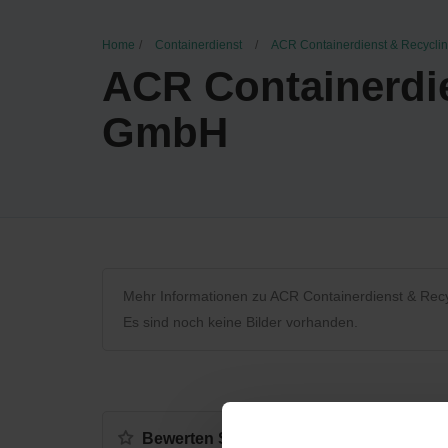
Home
Containerdienst
ACR Containerdienst & Recycl
ACR Containerdi
GmbH
Mehr Informationen zu ACR Containerdienst & Re
Es sind noch keine Bilder vorhanden.
Bewerten Sie uns