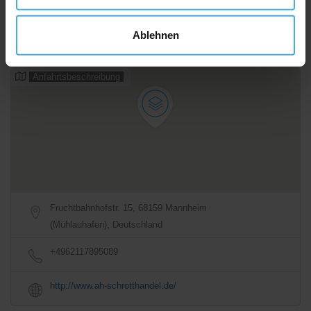
07:00 - 18:00
Geschlossen
Ablehnen
Alle Öffnungszeiten
Anfahrtsbeschreibung
Fruchtbahnhofstr. 15, 68159 Mannheim
(Mühlauhafen), Deutschland
+4962117895089
http://www.ah-schrotthandel.de/