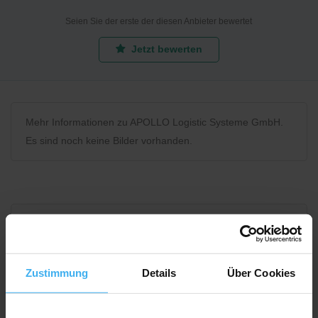
Seien Sie der erste der diesen Anbieter bewertet
Jetzt bewerten
Mehr Informationen zu APOLLO Logistic Systeme GmbH.
Es sind noch keine Bilder vorhanden.
Bewerten Sie uns
Zustimmung
Details
Über Cookies
Recycling Point