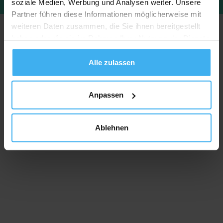
soziale Medien, Werbung und Analysen weiter. Unsere
Partner führen diese Informationen möglicherweise mit
weiteren Daten zusammen, die Sie ihnen bereitgestellt
haben oder die sie im Rahmen Ihrer Nutzung der Dienste
gesammelt haben.
Alle zulassen
Anpassen
Ablehnen